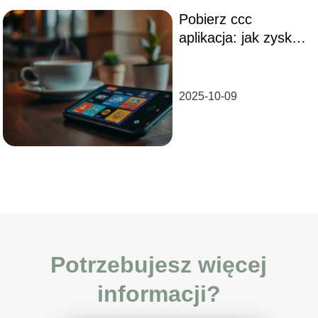
Pobierz ccc
aplikacja: jak zyskać
dostęp do
ekskluzywnych
ofert?
2025-10-09
Potrzebujesz więcej
informacji?