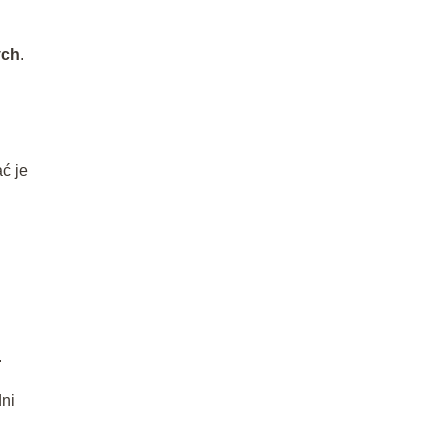
ych
.
ć je
.
dni