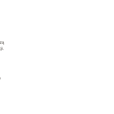
zą
ji.
m