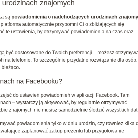
o urodzinach znajomych
ka są
powiadomienia
o
nadchodzących urodzinach znajom
 platforma automatycznie przypomni Ci o zbliżających się
wać te ustawienia, by otrzymywać powiadomienia na czas oraz
ą być dostosowane do Twoich preferencji – możesz otrzymywa
sh na telefonie. To szczególnie przydatne rozwiązanie dla osób,
 bieżąco.
inach na Facebooku?
przejść do ustawień powiadomień w aplikacji Facebook. Tam
inach – wystarczy ją aktywować, by regularnie otrzymywać
czbie znajomych nie musisz samodzielnie śledzić wszystkich dat
ywać powiadomienia tylko w dniu urodzin, czy również kilka 
ozwalające zaplanować zakup prezentu lub przygotowanie