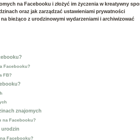
ajomych na Facebooku i złożyć im życzenia w kreatywny spo
dzinach oraz jak zarządzać ustawieniami prywatności
ć na bieżąco z urodzinowymi wydarzeniami i archiwizować
acebooku?
na Facebooku?
na FB?
cebooku?
ch
ych
dzinach znajomych
ch na Facebooku?
 urodzin
n na Facebooku?