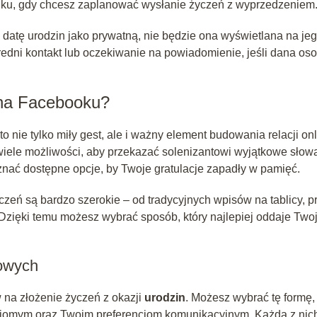
adku, gdy chcesz zaplanować wysłanie życzeń z wyprzedzeniem
ą datę urodzin jako prywatną, nie będzie ona wyświetlana na je
ośredni kontakt lub oczekiwanie na powiadomienie, jeśli dana os
 na Facebooku?
 nie tylko miły gest, ale i ważny element budowania relacji onl
iele możliwości, aby przekazać solenizantowi wyjątkowe słowa
nać dostępne opcje, by Twoje gratulacje zapadły w pamięć.
zeń są bardzo szerokie – od tradycyjnych wpisów na tablicy, p
Dzięki temu możesz wybrać sposób, który najlepiej oddaje Two
nowych
na złożenie życzeń z okazji
urodzin
. Możesz wybrać tę formę,
znajomym oraz Twoim preferencjom komunikacyjnym. Każda z nic