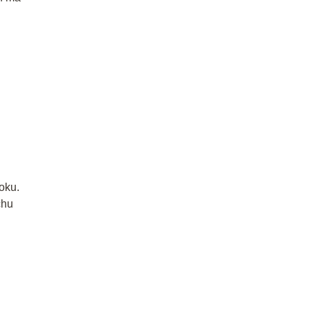
oku.
chu