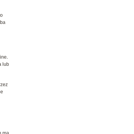
.
go
oba
ine.
 lub
rzez
je
h ma