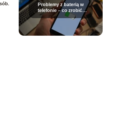
sób.
Problemy z baterią w
telefonie – co zrobić,
jeśli POCO F3 ma
problemy?