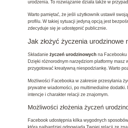
urodzenia. To rozwiązanie działa także w przyp
Warto pamiętać, że jeśli użytkownik ustawił swoj
profilu. W takiej sytuacji jedyną opcją jest bezp
zdecyduje się je udostępnić publicznie.
Jak złożyć życzenia urodzinowe
Składanie
życzeń urodzinowych
na Facebooku to
Dzięki różnorodnym narzędziom platformy masz w
przygotować kreatywną niespodziankę. Warto poz
Możliwości Facebooka w zakresie przesyłania życ
prywatne wiadomości, po multimedialne dodatki. 
intencje i charakter relacji ze znajomym.
Możliwości złożenia życzeń urodzi
Facebook udostępnia kilka wygodnych sposobów 
która najbardziej odpowiada Twojej relacji ze 