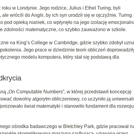
roku w Londynie. Jego rodzice, Julius i Ethel Turing, byli
le wrócili do Anglii, by ich syn urodził się w ojczyźnie. Turing
 go pod opieką nianiek, co wpłynęło na jego izolację emocjonaln
łe zdolności matematyczne, co szybko zauważono w szkole.
yczne na King’s College w Cambridge, gdzie szybko zdobył uzn
okolenia. Jego prace w dziedzinie teorii obliczeń doprowadził
tycznego modelu komputera, który stał się podstawą dla
dkrycia
aną „On Computable Numbers”, w której przedstawił koncepcję
lować dowolny algorytm obliczeniowy, co uczyniło ją uniwersa
onizowało świat matematyki i stanowiło fundament dla rozwoju
ajnego ośrodka badawczego w Bletchley Park, gdzie pracował n
iezwykle skomplikowana maszyna szyfrująca, używana przez