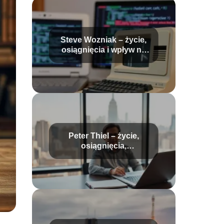
Steve Wozniak – życie,
osiągnięcia i wpływ na
technologię
Peter Thiel – życie,
osiągnięcia,
kontrowersje i wpływ na
świat