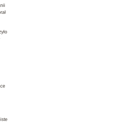
nii
rał
zyło
ł
ace
iste