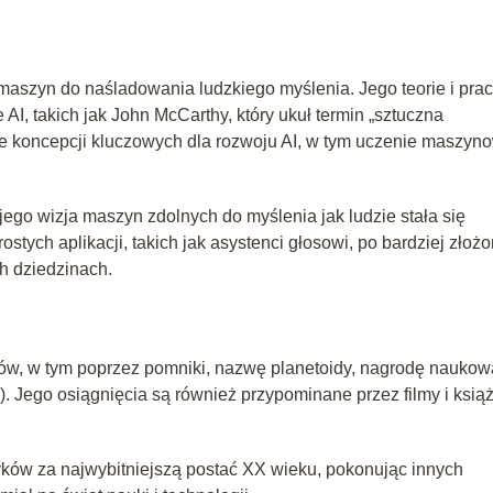
maszyn do naśladowania ludzkiego myślenia. Jego teorie i pra
AI, takich jak John McCarthy, który ukuł termin „sztuczna
ele koncepcji kluczowych dla rozwoju AI, w tym uczenie maszyno
 jego wizja maszyn zdolnych do myślenia jak ludzie stała się
ostych aplikacji, takich jak asystenci głosowi, po bardziej złoż
h dziedzinach.
bów, w tym poprzez pomniki, nazwę planetoidy, nagrodę naukow
). Jego osiągnięcia są również przypominane przez filmy i książ
yków za najwybitniejszą postać XX wieku, pokonując innych