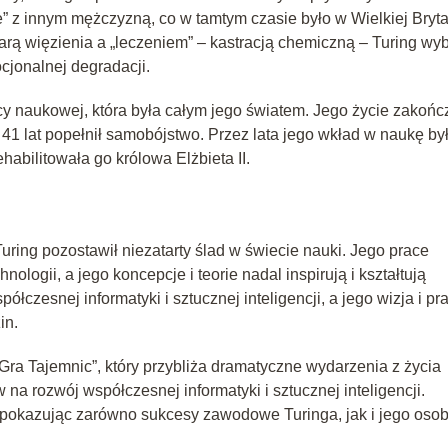
” z innym mężczyzną, co w tamtym czasie było w Wielkiej Bryta
ą więzienia a „leczeniem” – kastracją chemiczną – Turing wyb
ocjonalnej degradacji.
cy naukowej, która była całym jego światem. Jego życie zakońc
 41 lat popełnił samobójstwo. Przez lata jego wkład w naukę by
habilitowała go królowa Elżbieta II.
uring pozostawił niezatarty ślad w świecie nauki. Jego prace
ologii, a jego koncepcje i teorie nadal inspirują i kształtują
łczesnej informatyki i sztucznej inteligencji, a jego wizja i pr
in.
„Gra Tajemnic”, który przybliża dramatyczne wydarzenia z życia
na rozwój współczesnej informatyki i sztucznej inteligencji.
 pokazując zarówno sukcesy zawodowe Turinga, jak i jego osob