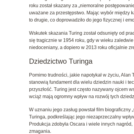
roku został skazany za „niemoralne postępowanie
uważane za przestępstwo. Mając wybór między kar
to drugie, co doprowadziło do jego fizycznej i em
Wskutek skazania Turing został odsunięty od pra
się tragicznie w 1954 roku, gdy w wieku zaledwie
niedoceniany, a dopiero w 2013 roku oficjalnie zre
Dziedzictwo Turinga
Pomimo trudności, jakie napotykał w życiu, Alan T
stanowią fundament dla wielu dziedzin nauki i techn
przyszłość. Turing jest często nazywany ojcem wspó
wciąż mają ogromny wpływ na rozwój tych dziedz
W uznaniu jego zasług powstał film biograficzny 
Turinga, podkreślając jego niezaprzeczalny wpływ 
Produkcja zdobyła Oscara i wiele innych nagród,
zmagania.