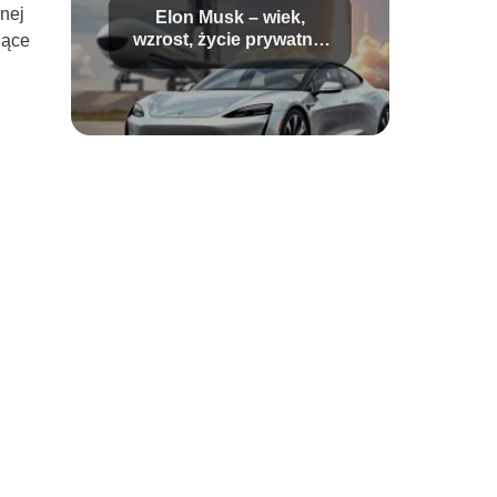
znej
Elon Musk – wiek,
wzrost, życie prywatne,
jące
majątek, kontrowersje