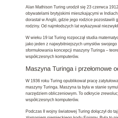
Alan Mathison Turing urodził się 23 czerwca 1912 
obywatelami brytyjskimi mieszkającymi w Indiach, a
dorastał w Anglii, gdzie jego rodzice pozostawili
rodziny. Od najmłodszych lat wykazywał niezwyk
W wieku 19 lat Turing rozpoczął studia matemat
jako jeden z najwybitniejszych umysłów swojego p
sformułowania koncepcji maszyny Turinga – teore
współczesnych komputerów.
Maszyna Turinga i przełomowe o
W 1936 roku Turing opublikował pracę zatytułow
maszyny Turinga. Maszyna ta była w stanie symu
narzędziem obliczeniowym. To odkrycie zrewolucj
współczesnych komputerów.
Podczas II wojny światowej Turing dołączył do t
złamaniem niemieckiego kodu Enigmy. Była to n