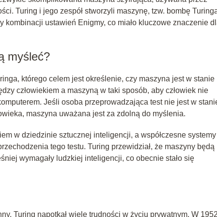
. Turing i jego zespół stworzyli maszynę, tzw. bombę Turinga
y kombinacji ustawień Enigmy, co miało kluczowe znaczenie d
ą myśleć?
ringa, którego celem jest określenie, czy maszyna jest w stanie
dzy człowiekiem a maszyną w taki sposób, aby człowiek nie
 komputerem. Jeśli osoba przeprowadzająca test nie jest w stani
owieka, maszyna uważana jest za zdolną do myślenia.
em w dziedzinie sztucznej inteligencji, a współczesne systemy
przechodzenia tego testu. Turing przewidział, że maszyny będą
iej wymagały ludzkiej inteligencji, co obecnie stało się
y, Turing napotkał wiele trudności w życiu prywatnym. W 195