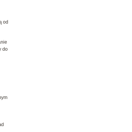
ą od
anie
y do
lnym
ad