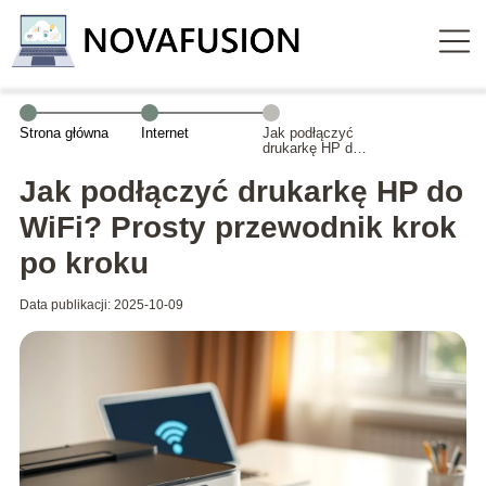
Strona główna
Internet
Jak podłączyć
drukarkę HP do
WiFi? Prosty
przewodnik krok
Jak podłączyć drukarkę HP do
po kroku
WiFi? Prosty przewodnik krok
po kroku
Data publikacji: 2025-10-09