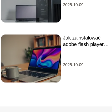
roku?
2025-10-09
Jak zainstalować
adobe flash player
64-bit windows 10 w
2023 roku?
2025-10-09