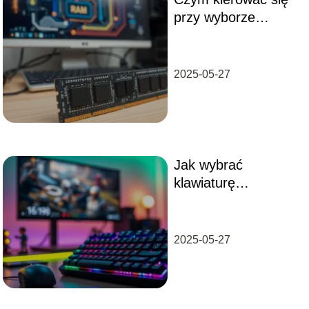
przy wyborze
pamięci RAM do
komputera?
2025-05-27
Jak wybrać
klawiaturę
mechaniczną?
Przewodnik dla
każdego gracza
2025-05-27