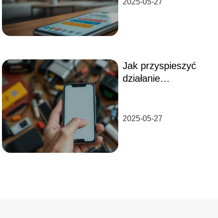
2025-05-27
Jak przyspieszyć
działanie
smartfona?
Sprawdzone metody
i porady
2025-05-27