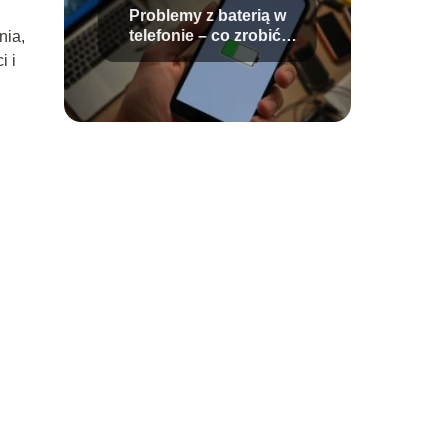
Problemy z baterią w
telefonie – co zrobić,
nia,
jeśli POCO F3 ma
i i
problemy?