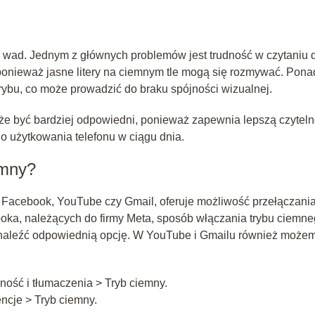
od wad. Jednym z głównych problemów jest trudność w czytaniu 
onieważ jasne litery na ciemnym tle mogą się rozmywać. Pona
rybu, co może prowadzić do braku spójności wizualnej.
że być bardziej odpowiedni, ponieważ zapewnia lepszą czytel
go użytkowania telefonu w ciągu dnia.
emny?
m, Facebook, YouTube czy Gmail, oferuje możliwość przełączania
ooka, należących do firmy Meta, sposób włączania trybu ciemn
naleźć odpowiednią opcję. W YouTube i Gmailu również może
ność i tłumaczenia > Tryb ciemny.
ncje > Tryb ciemny.