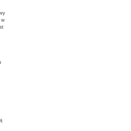
owy
c w
st
u
gą