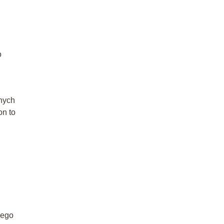
o
nych
on to
iego