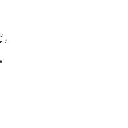
te
ść
. Z
ę i