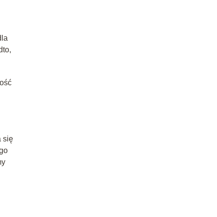
dla
dto,
ność
 się
ego
my